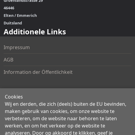
Groenlandstrasse 29
46446
Elten / Emmerich
Duitsland
Additionele Links
Impressum
AGB
Information der Öffentlichkeit
Account
Cookies
Wij en derden, die zich (deels) buiten de EU bevinden,
Mijn account
maken gebruik van cookies, om onze website te
verbeteren, om de website naar behoren te laten
Bestellingen en Retouren
werken, en om het verkeer op de website te
Privacy
analyseren. Door op akkoord te klikken, geef je