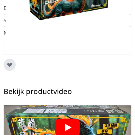
Diameter
30mm
Shots
80
NEC (grams)
1880
Bekijk productvideo