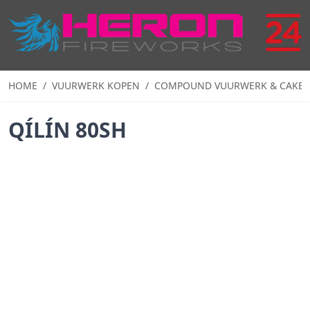
Ga naar de inhoud
HOME
/
VUURWERK KOPEN
/
COMPOUND VUURWERK & CAKE 
QÍLÍN 80SH