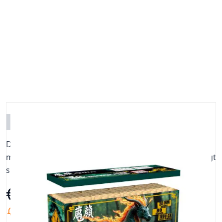
NIET OP VOORRAAD
De derde 80sh 30mm compound uit onze serie
maximaal afgevulde compounds. De productvideo volgt
snel!
€ 166,60
Informeer mij wanneer dit product op voorraad is